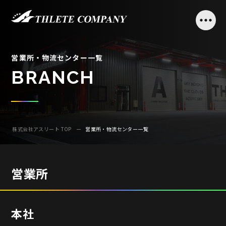
営
業
所
・
物
流
セ
ン
タ
ー
一
覧
B
R
A
N
C
H
株式会社アスリート TOP
営業所・物流センター一覧
営業所
本社